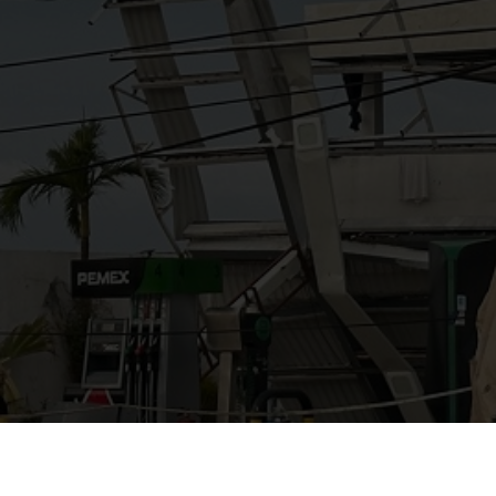
AYUDANOS A MEJORAR
gasolinera13702@gmail.co
m