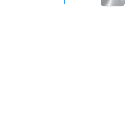
racan Otis destruyo gran
de Acapulco.
ravemente como a la mayoria de casas, edificios y 
mos 2 opciones cruzarnos de brazos o ponernos a
a en la recuperacion de nuestro amado Acapulco; 
trabajar a marchas forzados para ser la primer ga
estar al 100 %. Agrademos mucho a todos los que c