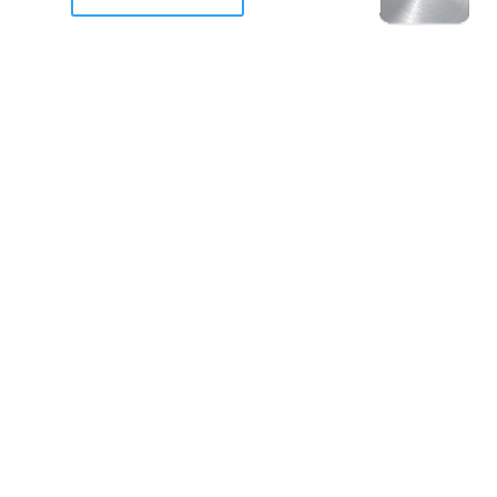
racan Otis destruyo gran
de Acapulco.
ravemente como a la mayoria de casas, edificios y 
mos 2 opciones cruzarnos de brazos o ponernos a
a en la recuperacion de nuestro amado Acapulco; 
trabajar a marchas forzados para ser la primer ga
estar al 100 %. Agrademos mucho a todos los que c