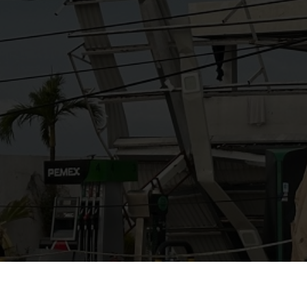
AYUDANOS A MEJORAR
gasolinera13702@gmail.co
m