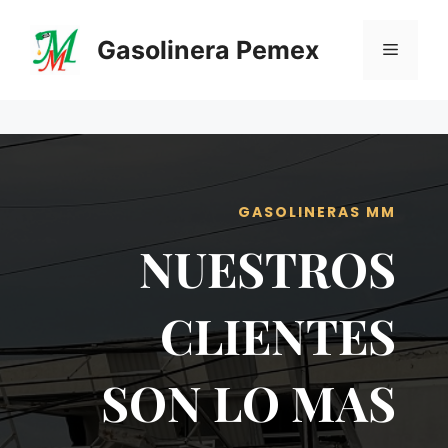
Saltar
al
Gasolinera Pemex
Menú
contenido
GASOLINERAS MM
NUESTROS
CLIENTES
SON LO MAS