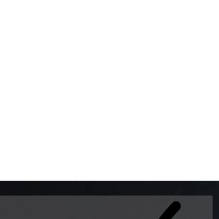
BOMBAS DE GASOLINA 
MUNDO EL MODELO WAY
ESTILO EUROPEO CON 
INTELIGENTES QUE EVI
DESCALIBRACIÓN PARA
GARANTIZAR LA EXACTI
ADEMAS DE SER DE 3 
PREMIUM Y DIESEL.