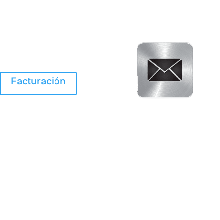
Facturación
El Huracan Otis
destruyo gran parte de
Acapulco.